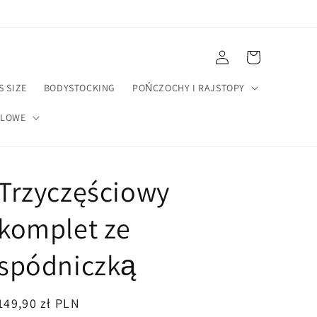
Zaloguj
Koszyk
się
S SIZE
BODYSTOCKING
POŃCZOCHY I RAJSTOPY
ELOWE
Trzyczęściowy
komplet ze
spódniczką
Cena
149,90 zł PLN