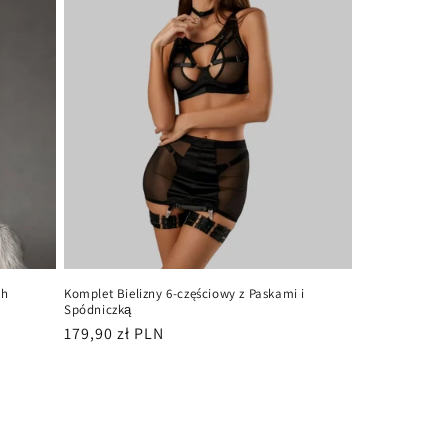
ch
Komplet Bielizny 6-częściowy z Paskami i
Spódniczką
Cena
179,90 zł PLN
regularna