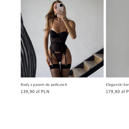
Body z pasem do pończoch
Elegancki ko
Cena
139,90 zł PLN
Cena
179,90 zł 
regularna
regularna