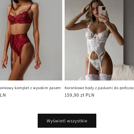
ronkowy komplet z wysokim pasem
Koronkowe body z paskami do pończo
PLN
Cena
159,90 zł PLN
regularna
Wyświetl wszystkie