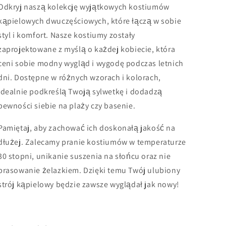
Odkryj naszą kolekcję wyjątkowych kostiumów
kąpielowych dwuczęściowych, które łączą w sobie
styl i komfort. Nasze kostiumy zostały
zaprojektowane z myślą o każdej kobiecie, która
ceni sobie modny wygląd i wygodę podczas letnich
dni. Dostępne w różnych wzorach i kolorach,
idealnie podkreślą Twoją sylwetkę i dodadzą
pewności siebie na plaży czy basenie.
Pamiętaj, aby zachować ich doskonałą jakość na
dłużej. Zalecamy pranie kostiumów w temperaturze
30 stopni, unikanie suszenia na słońcu oraz nie
prasowanie żelazkiem. Dzięki temu Twój ulubiony
strój kąpielowy będzie zawsze wyglądał jak nowy!