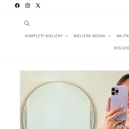
Przejdź
Facebook
Instagram
X
do treści
(Twitter)
KOMPLETY BIELIZNY
BIELIZNA NOCNA
MAJTK
BIELIZ
Pomiń,
aby
przejść do
informacji
o
produkcie