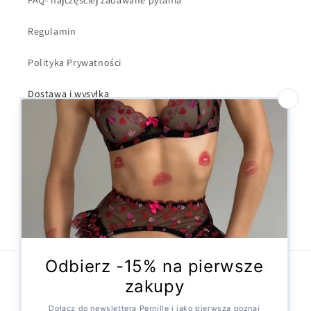
FAQ- najczęściej zadawane pytania
Regulamin
Polityka Prywatności
Dostawa i wysyłka
Kontakt
Formularz odstąpienia
Facebook
Instagram
X
(Twitter)
Metody
płatności
© 2026,
Pernille
Technologia Shopify