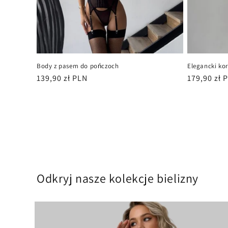
Body z pasem do pończoch
Elegancki ko
Cena
139,90 zł PLN
Cena
179,90 zł 
regularna
regularna
Odkryj nasze kolekcje bielizny