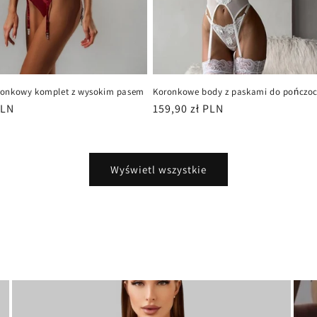
ronkowy komplet z wysokim pasem
Koronkowe body z paskami do pończo
PLN
Cena
159,90 zł PLN
regularna
Wyświetl wszystkie