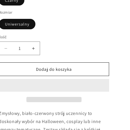
Czarny
Rozmiar
Uniwersalny
Ilość
Zmniejsz
Zwiększ
ilość
ilość
dla
dla
Strój
Strój
Dodaj do koszyka
uczennicy
uczennicy
Zmysłowy, biało-czerwony strój uczennicy to
doskonały wybór na Halloween, cosplay lub inne
imprezy tematyczne. Zestaw składa się z krótkiej