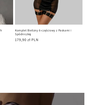
ch
Komplet Bielizny 6-częściowy z Paskami i
Spódniczką
Cena
179,90 zł PLN
regularna