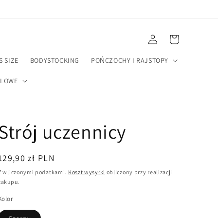
Zaloguj
Koszyk
się
S SIZE
BODYSTOCKING
POŃCZOCHY I RAJSTOPY
ELOWE
Strój uczennicy
Cena
129,90 zł PLN
regularna
Z wliczonymi podatkami.
Koszt wysyłki
obliczony przy realizacji
zakupu.
Kolor