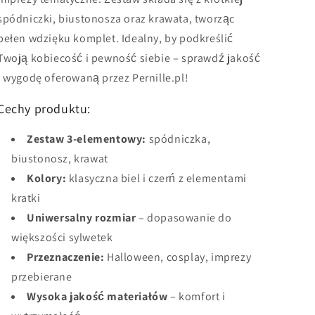
spódniczki, biustonosza oraz krawata, tworząc
pełen wdzięku komplet. Idealny, by podkreślić
Twoją kobiecość i pewność siebie – sprawdź jakość
i wygodę oferowaną przez Pernille.pl!
Cechy produktu:
Zestaw 3-elementowy:
spódniczka,
biustonosz, krawat
Kolory:
klasyczna biel i czerń z elementami
kratki
Uniwersalny rozmiar
– dopasowanie do
większości sylwetek
Przeznaczenie:
Halloween, cosplay, imprezy
przebierane
Wysoka jakość materiałów
– komfort i