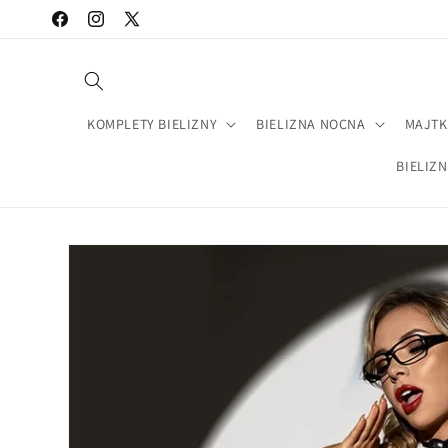
Przejdź
Facebook
Instagram
X
do treści
(Twitter)
KOMPLETY BIELIZNY
BIELIZNA NOCNA
MAJTK
BIELIZ
Pomiń,
aby
przejść do
informacji
o
produkcie