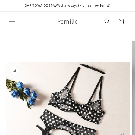
Przejdź
DARMOWA DOSTAWA dla wszystkich zamówień 🎁
do treści
Pernille
Koszyk
Pomiń,
aby
przejść do
informacji
o
produkcie