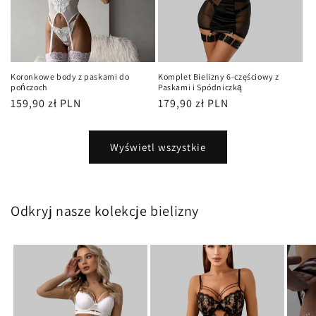
Koronkowe body z paskami do
Komplet Bielizny 6-częściowy z
pończoch
Paskami i Spódniczką
Cena
159,90 zł PLN
Cena
179,90 zł PLN
regularna
regularna
Wyświetl wszystkie
Odkryj nasze kolekcje bielizny