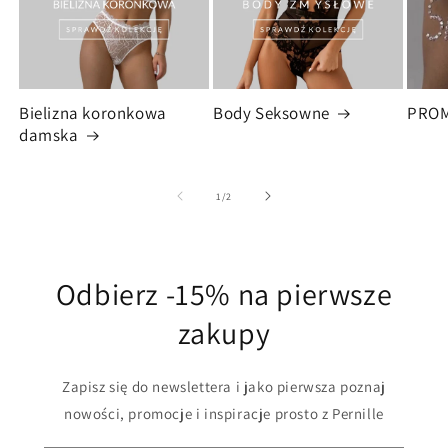
Bielizna koronkowa
Body Seksowne
PRO
damska
z
1
/
2
Odbierz -15% na pierwsze
zakupy
Zapisz się do newslettera i jako pierwsza poznaj
nowości, promocje i inspiracje prosto z Pernille