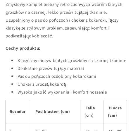
Zmysłowy komplet bielizny retro zachwyca wzorem białych
groszków na czarnej, lekko prześwitującej tkaninie.
Uzupełniony o pas do pończoch i choker z kokardki, łączy
klasykę ze stylowym urokiem, zapewniając komfort i
podkreślając kobiecość.
Cechy produktu:
Klasyczny motyw białych groszków na czarnej tkaninie
Delikatnie prześwitujący materiał
Pas do pończoch ozdobiony kokardkami
Choker z uroczą kokardą
Wysoka jakość wykonania i komfort noszenia
Talia
Biodra
Rozmiar
Pod biustem (cm)
(cm)
(cm)
S
76 -90
64 - 76
66 - 90