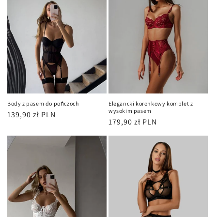
Body z pasem do pończoch
Elegancki koronkowy komplet z
wysokim pasem
Cena
139,90 zł PLN
Cena
179,90 zł PLN
regularna
regularna