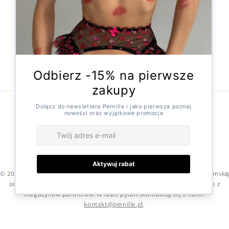
Formularz odstąpienia
Facebook
Instagram
X
(Twitter)
Metody
płatności
© 2026,
Pernille
Technologia Shopify
© 2025 Pernille.pl – oferujemy starannie wyselekcjonowaną bieliznę damską
od zaufanych dostawców. Zamówienia realizowane są bezpośrednio z
magazynów partnerów. W razie pytań skontaktuj się z nami:
kontakt@pernille.pl
.