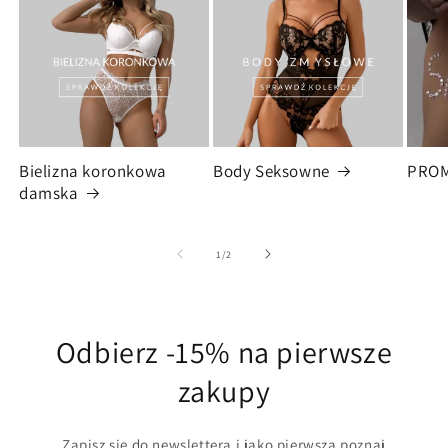
Bielizna koronkowa
Body Seksowne
PRO
damska
z
1
/
2
Odbierz -15% na pierwsze
zakupy
Zapisz się do newslettera i jako pierwsza poznaj