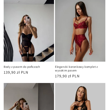
Body z pasem do pończoch
Elegancki koronkowy komplet z
wysokim pasem
Cena
139,90 zł PLN
Cena
179,90 zł PLN
regularna
regularna