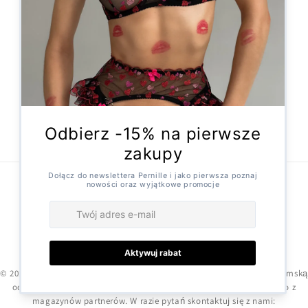
Dostawa i wysyłka
Kontakt
Formularz odstąpienia
Facebook
Instagram
X
(Twitter)
Metody
płatności
© 2026,
Pernille
Technologia Shopify
© 2025 Pernille.pl – oferujemy starannie wyselekcjonowaną bieliznę damską
od zaufanych dostawców. Zamówienia realizowane są bezpośrednio z
magazynów partnerów. W razie pytań skontaktuj się z nami: