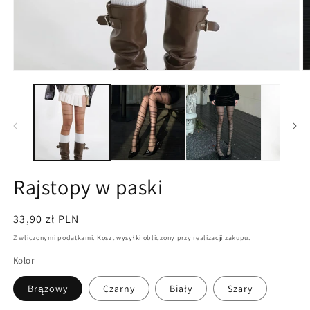
Otwórz
O
multimedia
m
1
2
w
w
oknie
o
modalnym
m
Rajstopy w paski
Cena
33,90 zł PLN
regularna
Z wliczonymi podatkami.
Koszt wysyłki
obliczony przy realizacji zakupu.
Kolor
Brązowy
Czarny
Biały
Szary