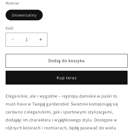
Rozmiar
Uniwersalny
Ilość
Zmniejsz
Zwiększ
ilość
ilość
dla
dla
Rajstopy
Rajstopy
Dodaj do koszyka
w
w
paski
paski
Kup teraz
Eleganckie, ale i wygodne – rajstopy damskie w paski to
must-have w Twojej garderobie! Świetnie komponują się
zarówno z eleganckimi, jak i sportowymi stylizacjami,
dodając im charakteru i wyjątkowego stylu. Dostępne w
różnych kolorach i rozmiarach, będą pasować do wielu