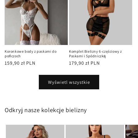
Koronkowe body z paskami do
Komplet Bielizny 6-częściowy z
pończoch
Paskami i Spódniczką
Cena
159,90 zł PLN
Cena
179,90 zł PLN
regularna
regularna
Wyświetl wszystkie
Odkryj nasze kolekcje bielizny