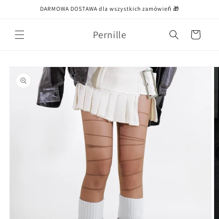
Przejdź
DARMOWA DOSTAWA dla wszystkich zamówień 🎁
do treści
Pernille
Koszyk
Pomiń,
aby
przejść do
informacji
o
produkcie