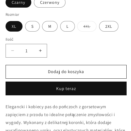
Czarny
Czerwony
Rozmiar
Wariant
XL
S
M
L
4XL
2XL
wyprzedany
lub
niedostępny
Ilość
Zmniejsz
Zwiększ
ilość
ilość
dla
dla
Pas
Pas
Dodaj do koszyka
do
do
pończoch
pończoch
Kup teraz
z
z
gorsetowym
gorsetowym
zapięciem
zapięciem
Elegancki i kobiecy pas do pończoch z gorsetowym
zapięciem z przodu to idealne połączenie zmysłowości i
wygody. Wykonany z delikatnej koronki, która dodaje
wyrafinowanego uroku, oraz elastycznych materiałów, które