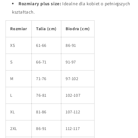
Rozmiary plus size:
Idealne dla kobiet o pełniejszych
kształtach.
Rozmiar
Talia (cm)
Biodra (cm)
XS
61-66
86-91
S
66-71
91-97
M
71-76
97-102
L
76-81
102-107
XL
81-86
107-112
2XL
86-91
112-117