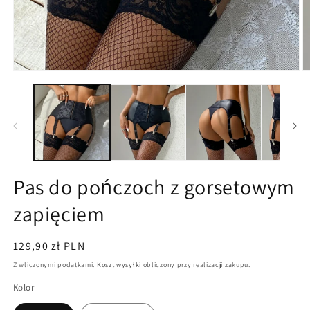
Otwórz
O
multimedia
m
1
2
w
w
oknie
o
modalnym
m
Pas do pończoch z gorsetowym
zapięciem
Cena
129,90 zł PLN
regularna
Z wliczonymi podatkami.
Koszt wysyłki
obliczony przy realizacji zakupu.
Kolor