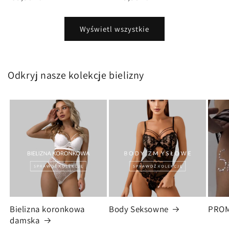
regularna
regularna
Wyświetl wszystkie
Odkryj nasze kolekcje bielizny
Bielizna koronkowa
Body Seksowne
PRO
damska