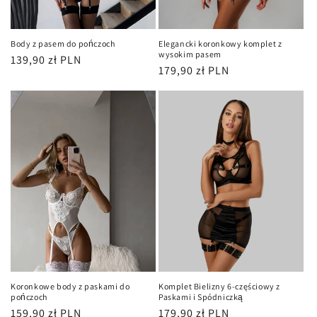
Body z pasem do pończoch
Elegancki koronkowy komplet z
wysokim pasem
Cena
139,90 zł PLN
Cena
179,90 zł PLN
regularna
regularna
Koronkowe body z paskami do
Komplet Bielizny 6-częściowy z
pończoch
Paskami i Spódniczką
Cena
159,90 zł PLN
Cena
179,90 zł PLN