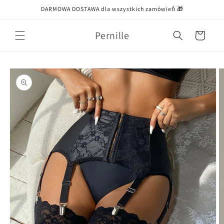
Przejdź
DARMOWA DOSTAWA dla wszystkich zamówień 🎁
do treści
Pernille
Koszyk
Pomiń,
aby
przejść do
informacji
o
produkcie