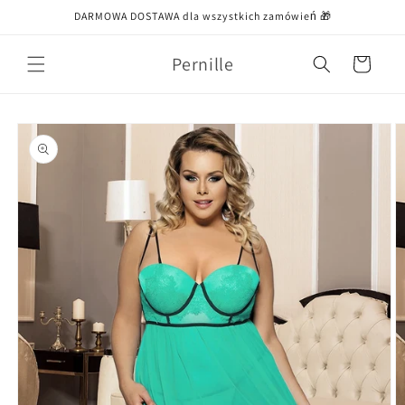
Przejdź
DARMOWA DOSTAWA dla wszystkich zamówień 🎁
do treści
Pernille
Koszyk
Pomiń,
aby
przejść do
informacji
o
produkcie