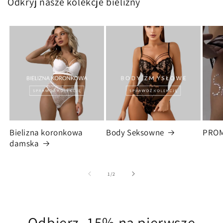
Odkryj nasze kolekcje bielizny
Bielizna koronkowa
Body Seksowne
PRO
damska
z
1
/
2
Odbierz -15% na pierwsze