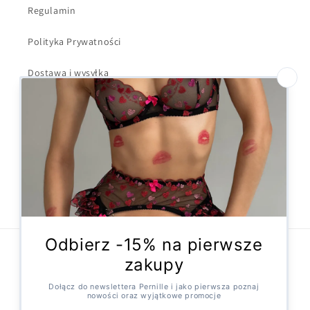
Regulamin
Polityka Prywatności
Dostawa i wysyłka
Kontakt
Formularz odstąpienia
Facebook
Instagram
X
(Twitter)
Metody
płatności
© 2026,
Pernille
Technologia Shopify