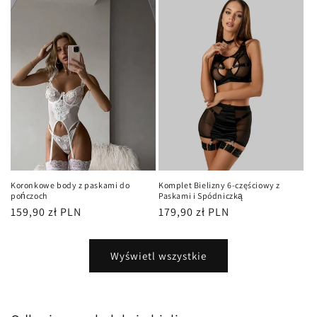
Koronkowe body z paskami do
Komplet Bielizny 6-częściowy z
pończoch
Paskami i Spódniczką
Cena
159,90 zł PLN
Cena
179,90 zł PLN
regularna
regularna
Wyświetl wszystkie