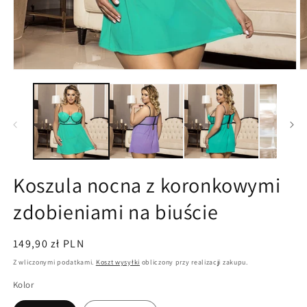
Otwórz
O
multimedia
m
1
2
w
w
oknie
o
modalnym
m
Koszula nocna z koronkowymi
zdobieniami na biuście
Cena
149,90 zł PLN
regularna
Z wliczonymi podatkami.
Koszt wysyłki
obliczony przy realizacji zakupu.
Kolor