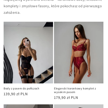
komplety i zmysłowe fasony, które pokochasz od pierwszego
założenia.
Body z pasem do pończoch
Elegancki koronkowy komplet z
wysokim pasem
Cena
139,90 zł PLN
Cena
179,90 zł PLN
regularna
regularna