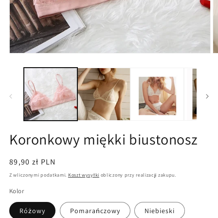
Otwórz
O
multimedia
m
1
2
w
w
oknie
o
modalnym
m
Koronkowy miękki biustonosz
Cena
89,90 zł PLN
regularna
Z wliczonymi podatkami.
Koszt wysyłki
obliczony przy realizacji zakupu.
Kolor
Różowy
Pomarańczowy
Niebieski