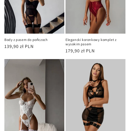
Body z pasem do pończoch
Elegancki koronkowy komplet z
wysokim pasem
Cena
139,90 zł PLN
Cena
179,90 zł PLN
regularna
regularna