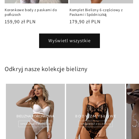
Koronkowe body z paskami do
Komplet Bielizny 6-częściowy z
pończoch
Paskami i Spódniczką
Cena
159,90 zł PLN
Cena
179,90 zł PLN
regularna
regularna
Wyświetl wszystkie
Odkryj nasze kolekcje bielizny