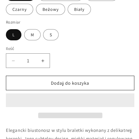
Czarny
Beżowy
Biały
Rozmiar
L
M
S
Ilość
Zmniejsz
Zwiększ
ilość
ilość
dla
dla
Koronkowy
Koronkowy
Dodaj do koszyka
miękki
miękki
biustonosz
biustonosz
Elegancki biustonosz w stylu braletki wykonany z delikatnej
koronki. Jego subtelny design, miękki materiał i regulowane