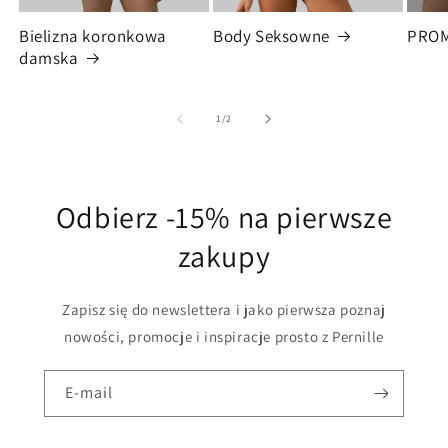
Bielizna koronkowa
Body Seksowne
PRO
damska
z
1
/
2
Odbierz -15% na pierwsze
zakupy
Zapisz się do newslettera i jako pierwsza poznaj
nowości, promocje i inspiracje prosto z Pernille
E-mail