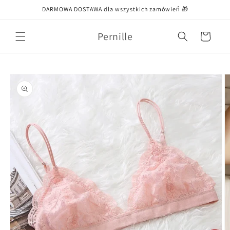
Przejdź
DARMOWA DOSTAWA dla wszystkich zamówień 🎁
do treści
Pernille
Koszyk
Pomiń,
aby
przejść do
informacji
o
produkcie