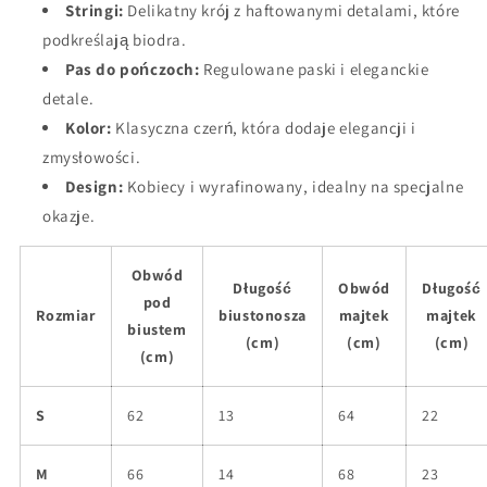
Stringi:
Delikatny krój z haftowanymi detalami, które
podkreślają biodra.
Pas do pończoch:
Regulowane paski i eleganckie
detale.
Kolor:
Klasyczna czerń, która dodaje elegancji i
zmysłowości.
Design:
Kobiecy i wyrafinowany, idealny na specjalne
okazje.
Obwód
Długość
Obwód
Długość
pod
Rozmiar
biustonosza
majtek
majtek
biustem
(cm)
(cm)
(cm)
(cm)
S
62
13
64
22
M
66
14
68
23