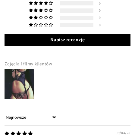
0
0
0
0
Napisz recenzję
Zdjęcia i filmy klientów
Sort by
09/04/25