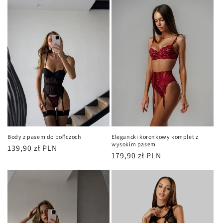
Body z pasem do pończoch
Elegancki koronkowy komplet z
wysokim pasem
Cena
139,90 zł PLN
Cena
179,90 zł PLN
regularna
regularna