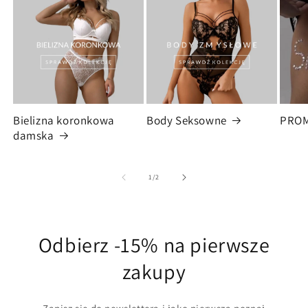
Bielizna koronkowa
Body Seksowne
PRO
damska
z
1
/
2
Odbierz -15% na pierwsze
zakupy