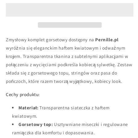
z
z
haftem
haftem
kwiatowym
kwiatowym
Zmysłowy komplet gorsetowy dostępny na
Pernille.pl
wyróżnia się eleganckim haftem kwiatowym i odważnym
krojem. Transparentna tkanina z subtelnymi aplikacjami w
połączeniu z wycięciami podkreśla kobiecą sylwetkę. Zestaw
składa się z gorsetowego topu, stringów oraz pasa do
pończoch, które razem tworzą wyjątkowy, kobiecy look.
Cechy produktu:
Materiał:
Transparentna siateczka z haftem
kwiatowym.
Gorsetowy top:
Usztywniane miseczki i regulowane
ramiączka dla komfortu i dopasowania.