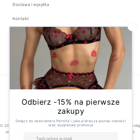
Dostawa i wysyłka
Kontakt
Formularz odstąpienia
Facebook
Instagram
X
(Twitter)
Metody
płatności
© 2026,
Pernille
Technologia Shopify
© 2025 Pernille.pl – oferujemy starannie wyselekcjonowaną bieliznę damską
od zaufanych dostawców. Zamówienia realizowane są bezpośrednio z
magazynów partnerów. W razie pytań skontaktuj się z nami: