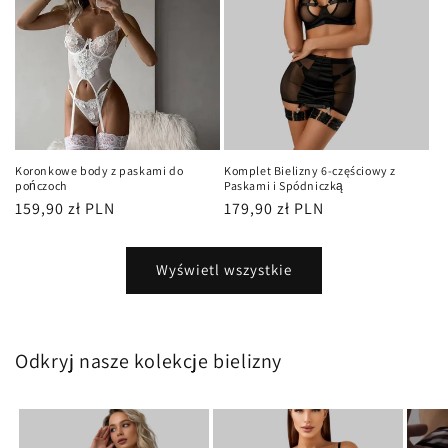
Koronkowe body z paskami do
Komplet Bielizny 6-częściowy z
pończoch
Paskami i Spódniczką
Cena
159,90 zł PLN
Cena
179,90 zł PLN
regularna
regularna
Wyświetl wszystkie
Odkryj nasze kolekcje bielizny