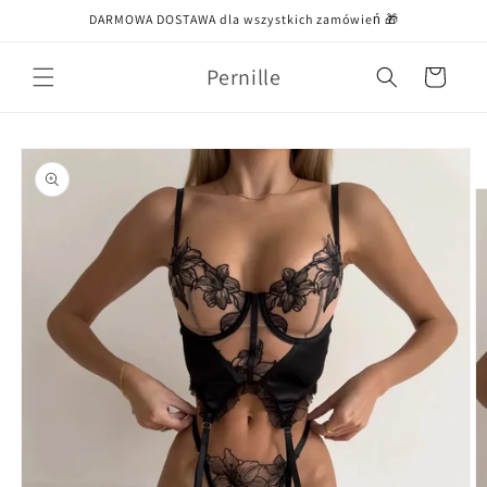
Przejdź
DARMOWA DOSTAWA dla wszystkich zamówień 🎁
do treści
Pernille
Koszyk
Pomiń,
aby
przejść do
informacji
o
produkcie