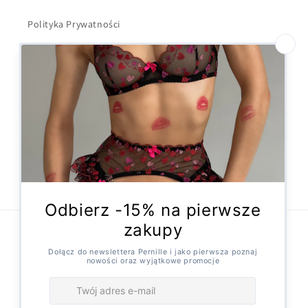
Polityka Prywatności
Dostawa i wysyłka
Kontakt
Formularz odstąpienia
Facebook
Instagram
X
(Twitter)
Metody
płatności
© 2026,
Pernille
Technologia Shopify