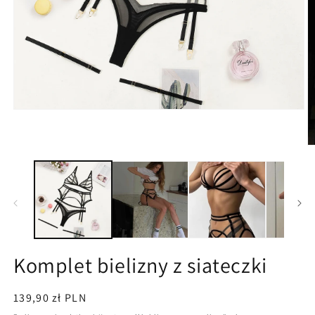
Otwórz
multimedia
1
w
O
oknie
m
modalnym
2
w
o
m
Komplet bielizny z siateczki
Cena
139,90 zł PLN
regularna