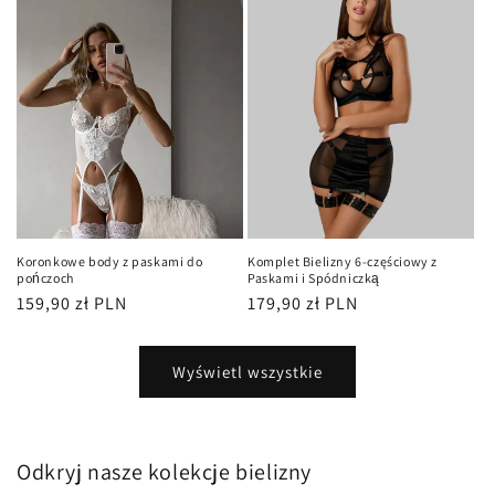
Koronkowe body z paskami do
Komplet Bielizny 6-częściowy z
pończoch
Paskami i Spódniczką
Cena
159,90 zł PLN
Cena
179,90 zł PLN
regularna
regularna
Wyświetl wszystkie
Odkryj nasze kolekcje bielizny