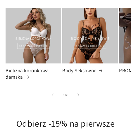
Bielizna koronkowa
Body Seksowne
PRO
damska
z
1
/
2
Odbierz -15% na pierwsze