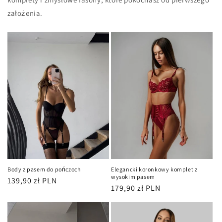
założenia.
Body z pasem do pończoch
Elegancki koronkowy komplet z
wysokim pasem
Cena
139,90 zł PLN
Cena
179,90 zł PLN
regularna
regularna