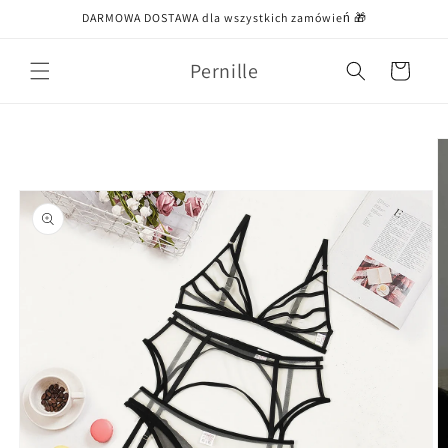
Przejdź
DARMOWA DOSTAWA dla wszystkich zamówień 🎁
do treści
Pernille
Koszyk
Pomiń,
aby
przejść do
informacji
o
produkcie