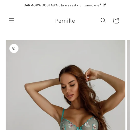
Przejdź
DARMOWA DOSTAWA dla wszystkich zamówień 🎁
do treści
Pernille
Koszyk
Pomiń,
aby
przejść do
informacji
o
produkcie