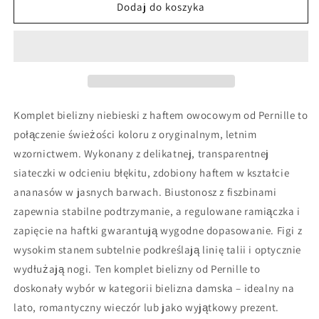
Niebieski
Niebieski
Dodaj do koszyka
komplet
komplet
bielizny
bielizny
z
z
haftem
haftem
owocowym
owocowym
Komplet bielizny niebieski z haftem owocowym od Pernille to
połączenie świeżości koloru z oryginalnym, letnim
wzornictwem. Wykonany z delikatnej, transparentnej
siateczki w odcieniu błękitu, zdobiony haftem w kształcie
ananasów w jasnych barwach. Biustonosz z fiszbinami
zapewnia stabilne podtrzymanie, a regulowane ramiączka i
zapięcie na haftki gwarantują wygodne dopasowanie. Figi z
wysokim stanem subtelnie podkreślają linię talii i optycznie
wydłużają nogi. Ten komplet bielizny od Pernille to
doskonały wybór w kategorii bielizna damska – idealny na
lato, romantyczny wieczór lub jako wyjątkowy prezent.