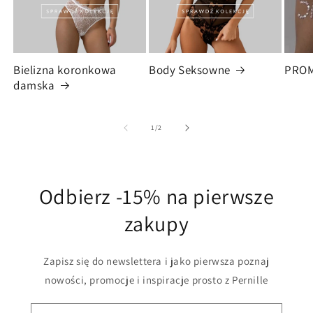
Bielizna koronkowa
Body Seksowne
PRO
damska
z
1
/
2
Odbierz -15% na pierwsze
zakupy
Zapisz się do newslettera i jako pierwsza poznaj
nowości, promocje i inspiracje prosto z Pernille