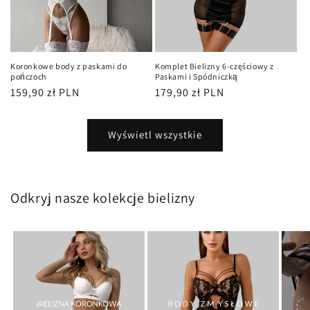
Koronkowe body z paskami do
Komplet Bielizny 6-częściowy z
pończoch
Paskami i Spódniczką
Cena
159,90 zł PLN
Cena
179,90 zł PLN
regularna
regularna
Wyświetl wszystkie
Odkryj nasze kolekcje bielizny