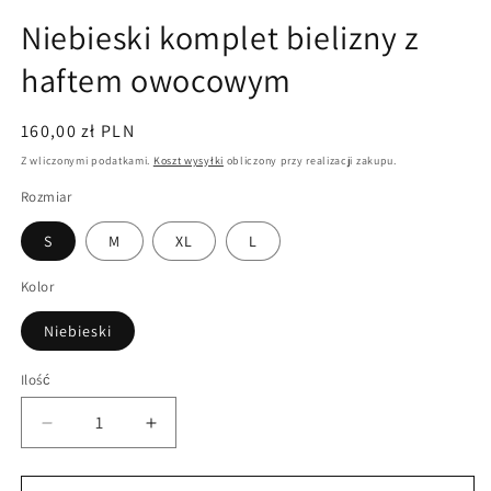
Niebieski komplet bielizny z
haftem owocowym
Cena
160,00 zł PLN
regularna
Z wliczonymi podatkami.
Koszt wysyłki
obliczony przy realizacji zakupu.
Rozmiar
S
M
XL
L
Kolor
Niebieski
Ilość
Zmniejsz
Zwiększ
ilość
ilość
dla
dla