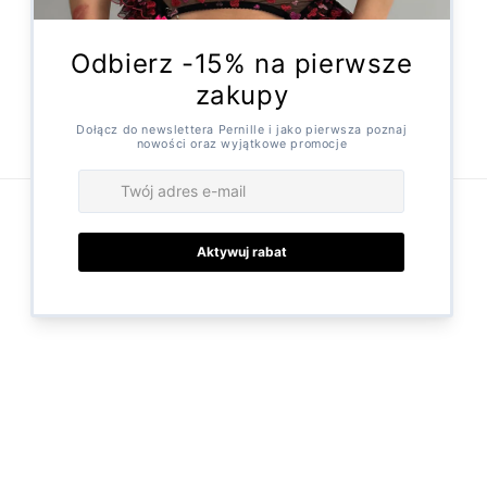
Formularz odstąpienia
Facebook
Instagram
X
(Twitter)
Metody
płatności
© 2026,
Pernille
Technologia Shopify
© 2025 Pernille.pl – oferujemy starannie wyselekcjonowaną bieliznę damską
od zaufanych dostawców. Zamówienia realizowane są bezpośrednio z
magazynów partnerów. W razie pytań skontaktuj się z nami:
kontakt@pernille.pl
.