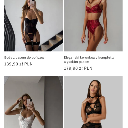
Body z pasem do pończoch
Elegancki koronkowy komplet z
wysokim pasem
Cena
139,90 zł PLN
Cena
179,90 zł PLN
regularna
regularna