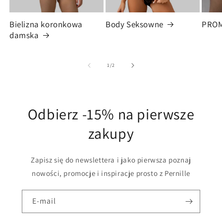
Bielizna koronkowa
Body Seksowne
PRO
damska
z
1
/
2
Odbierz -15% na pierwsze
zakupy
Zapisz się do newslettera i jako pierwsza poznaj
nowości, promocje i inspiracje prosto z Pernille
E-mail