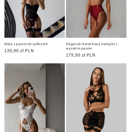
Body z pasem do pończoch
Elegancki koronkowy komplet z
wysokim pasem
Cena
139,90 zł PLN
Cena
179,90 zł PLN
regularna
regularna