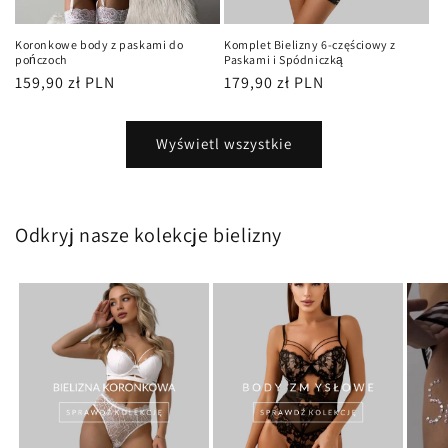
Koronkowe body z paskami do
Komplet Bielizny 6-częściowy z
pończoch
Paskami i Spódniczką
Cena
159,90 zł PLN
Cena
179,90 zł PLN
regularna
regularna
Wyświetl wszystkie
Odkryj nasze kolekcje bielizny