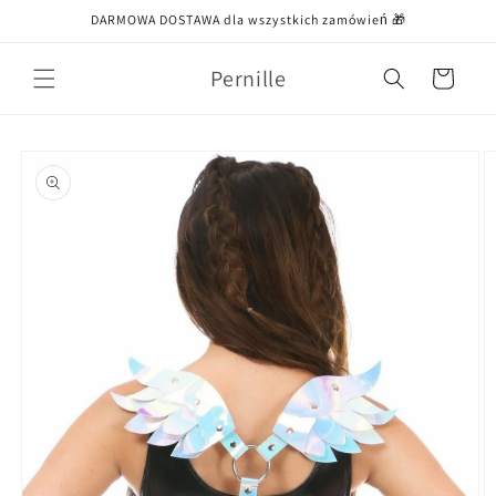
Przejdź
DARMOWA DOSTAWA dla wszystkich zamówień 🎁
do treści
Pernille
Koszyk
Pomiń,
aby
przejść do
informacji
o
produkcie