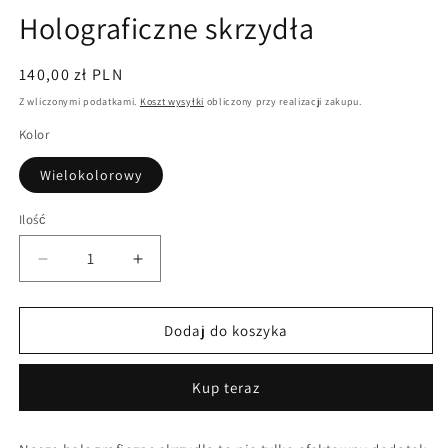
Holograficzne skrzydła
Cena
140,00 zł PLN
regularna
Z wliczonymi podatkami.
Koszt wysyłki
obliczony przy realizacji zakupu.
Kolor
Wielokolorowy
Ilość
Zmniejsz
Zwiększ
ilość
ilość
dla
dla
Holograficzne
Holograficzne
Dodaj do koszyka
skrzydła
skrzydła
Kup teraz