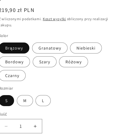
Cena
219,90 zł PLN
regularna
Z wliczonymi podatkami.
Koszt wysyłki
obliczony przy realizacji
zakupu.
Kolor
Brązowy
Granatowy
Niebieski
Bordowy
Szary
Różowy
Czarny
Rozmiar
S
M
L
Ilość
Zmniejsz
Zwiększ
ilość
ilość