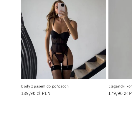
Body z pasem do pończoch
Elegancki ko
Cena
139,90 zł PLN
Cena
179,90 zł 
regularna
regularna