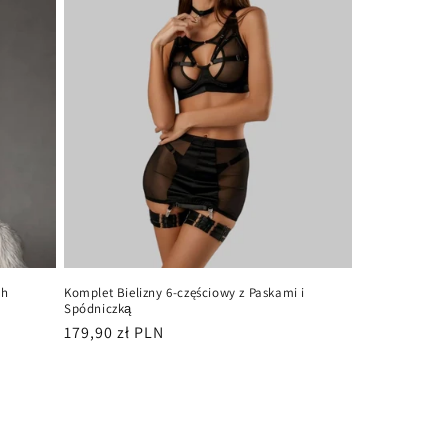
ch
Komplet Bielizny 6-częściowy z Paskami i
Spódniczką
Cena
179,90 zł PLN
regularna