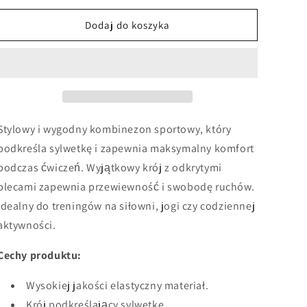
dla
dla
Dopasowany
Dopasowany
Dodaj do koszyka
kombinezon
kombinezon
sportowy
sportowy
z
z
odkrytymi
odkrytymi
plecami
plecami
Stylowy i wygodny kombinezon sportowy, który
podkreśla sylwetkę i zapewnia maksymalny komfort
podczas ćwiczeń. Wyjątkowy krój z odkrytymi
plecami zapewnia przewiewność i swobodę ruchów.
Idealny do treningów na siłowni, jogi czy codziennej
aktywności.
Cechy produktu:
Wysokiej jakości elastyczny materiał.
Krój podkreślający sylwetkę.