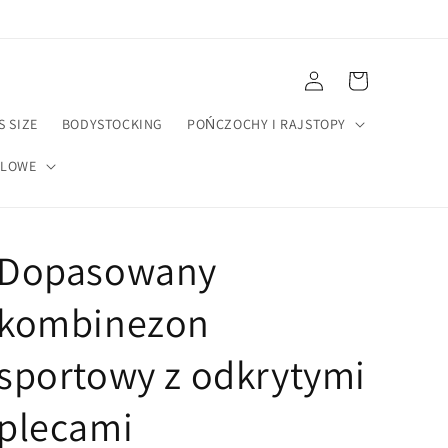
Zaloguj
Koszyk
się
S SIZE
BODYSTOCKING
POŃCZOCHY I RAJSTOPY
ELOWE
Dopasowany
kombinezon
sportowy z odkrytymi
plecami