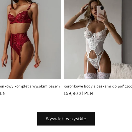
ronkowy komplet z wysokim pasem
Koronkowe body z paskami do pończo
PLN
Cena
159,90 zł PLN
regularna
Wyświetl wszystkie