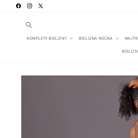
Przejdź
Facebook
Instagram
X
do treści
(Twitter)
KOMPLETY BIELIZNY
BIELIZNA NOCNA
MAJTK
BIELIZ
Pomiń,
aby
przejść do
informacji
o
produkcie