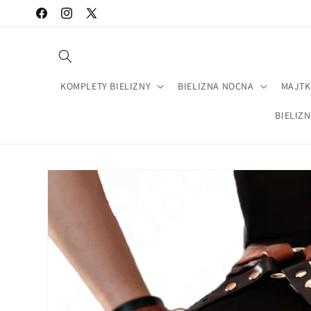
Przejdź
Facebook
Instagram
X
do treści
(Twitter)
KOMPLETY BIELIZNY
BIELIZNA NOCNA
MAJTK
BIELIZ
Pomiń,
aby
przejść do
informacji
o
produkcie