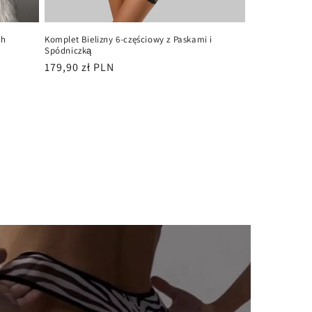
ch
Komplet Bielizny 6-częściowy z Paskami i
Spódniczką
Cena
179,90 zł PLN
regularna