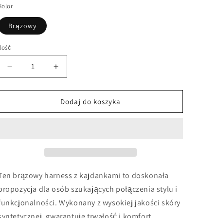
Kolor
Brązowy
Ilość
Zmniejsz
Zwiększ
ilość
ilość
dla
dla
Brązowy
Brązowy
Dodaj do koszyka
harness
harness
z
z
kajdankami
kajdankami
Ten brązowy harness z kajdankami to doskonała
propozycja dla osób szukających połączenia stylu i
funkcjonalności. Wykonany z wysokiej jakości skóry
syntetycznej, gwarantuje trwałość i komfort