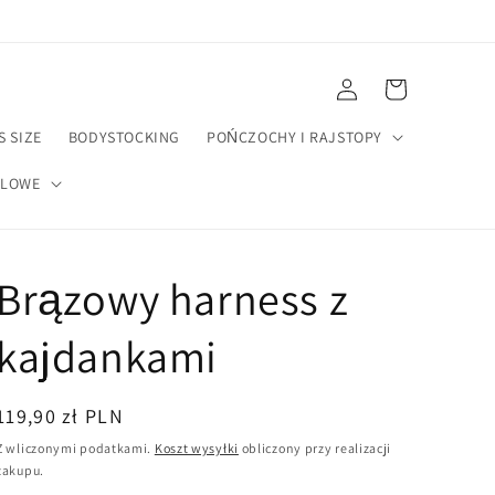
Zaloguj
Koszyk
się
S SIZE
BODYSTOCKING
POŃCZOCHY I RAJSTOPY
ELOWE
Brązowy harness z
kajdankami
Cena
119,90 zł PLN
regularna
Z wliczonymi podatkami.
Koszt wysyłki
obliczony przy realizacji
zakupu.