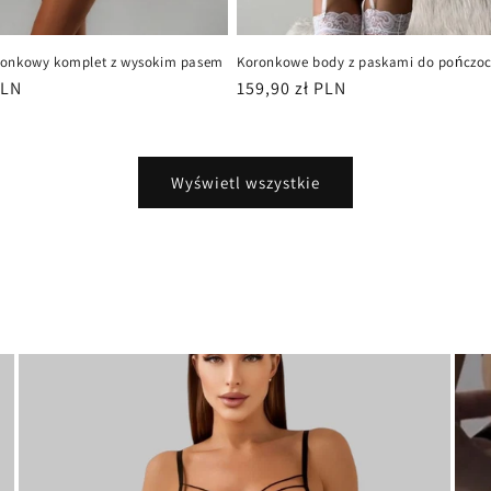
ronkowy komplet z wysokim pasem
Koronkowe body z paskami do pończo
PLN
Cena
159,90 zł PLN
regularna
Wyświetl wszystkie