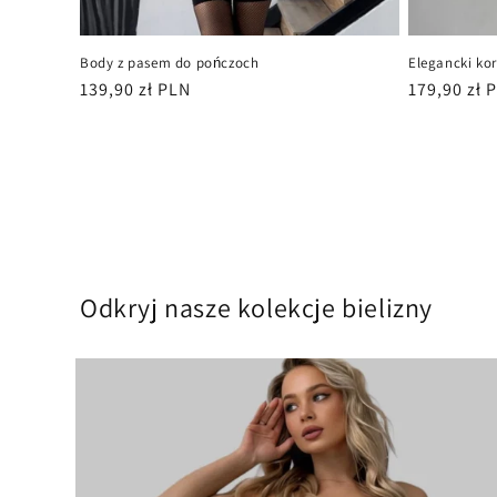
Body z pasem do pończoch
Elegancki ko
Cena
139,90 zł PLN
Cena
179,90 zł 
regularna
regularna
Odkryj nasze kolekcje bielizny