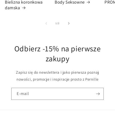
Bielizna koronkowa
Body Seksowne
PRO
damska
z
1
/
2
Odbierz -15% na pierwsze
zakupy
Zapisz się do newslettera i jako pierwsza poznaj
nowości, promocje i inspiracje prosto z Pernille
E-mail