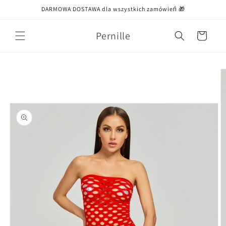
Przejdź
DARMOWA DOSTAWA dla wszystkich zamówień 🎁
do treści
Pernille
Koszyk
Pomiń,
aby
przejść do
informacji
o
produkcie