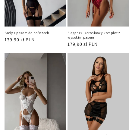
Body z pasem do pończoch
Elegancki koronkowy komplet z
wysokim pasem
Cena
139,90 zł PLN
Cena
179,90 zł PLN
regularna
regularna