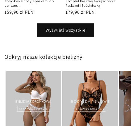
Koronkowe body z paskami do
Komplet Bielizny 6-częściowy z
pończoch
Paskami i Spódniczką
Cena
159,90 zł PLN
Cena
179,90 zł PLN
regularna
regularna
Wyświetl wszystkie
Odkryj nasze kolekcje bielizny