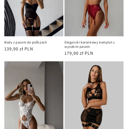
Body z pasem do pończoch
Elegancki koronkowy komplet z
wysokim pasem
Cena
139,90 zł PLN
Cena
179,90 zł PLN
regularna
regularna