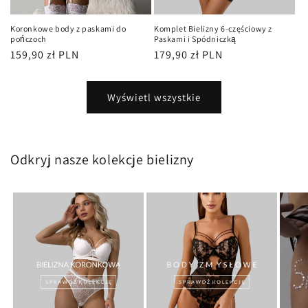
Koronkowe body z paskami do
Komplet Bielizny 6-częściowy z
pończoch
Paskami i Spódniczką
Cena
159,90 zł PLN
Cena
179,90 zł PLN
regularna
regularna
Wyświetl wszystkie
Odkryj nasze kolekcje bielizny