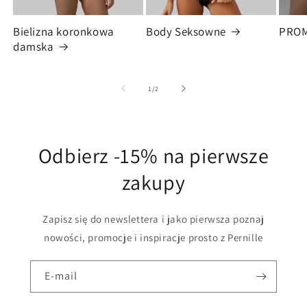
Bielizna koronkowa
Body Seksowne
PRO
damska
z
1
/
2
Odbierz -15% na pierwsze
zakupy
Zapisz się do newslettera i jako pierwsza poznaj
nowości, promocje i inspiracje prosto z Pernille
E-mail