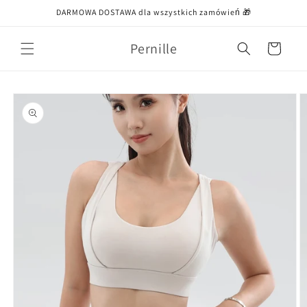
Przejdź
DARMOWA DOSTAWA dla wszystkich zamówień 🎁
do treści
Pernille
Koszyk
Pomiń,
aby
przejść do
informacji
o
produkcie