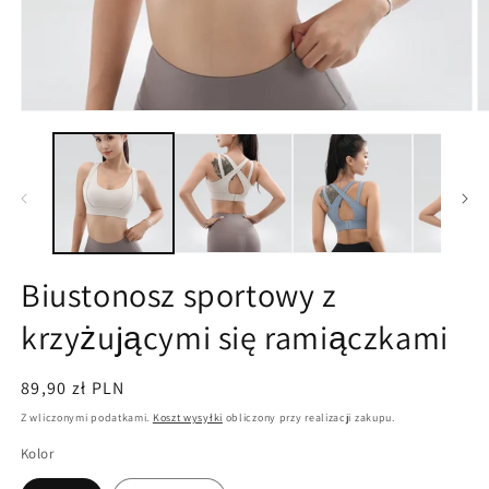
Otwórz
O
multimedia
m
1
2
w
w
oknie
o
modalnym
m
Biustonosz sportowy z
krzyżującymi się ramiączkami
Cena
89,90 zł PLN
regularna
Z wliczonymi podatkami.
Koszt wysyłki
obliczony przy realizacji zakupu.
Kolor