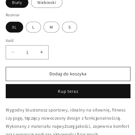
Biały
Niebieski
Rozmiar
XL
L
M
S
Ilość
Zmniejsz
Zwiększ
ilość
ilość
dla
dla
Biustonosz
Biustonosz
Dodaj do koszyka
sportowy
sportowy
z
z
Kup teraz
krzyżującymi
krzyżującymi
się
się
ramiączkami
ramiączkami
Wygodny biustonosz sportowy, idealny na siłownię, fitness
czy jogę, łączący nowoczesny design z funkcjonalnością.
Wykonany z materiału najwyższej jakości, zapewnia komfort
oraz wsparcie podczas aktywności fizycznych.