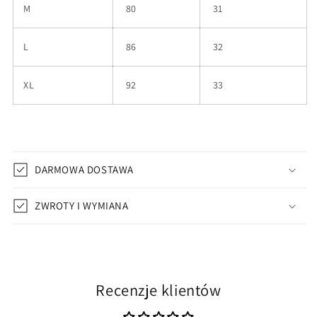
M
80
31
L
86
32
XL
92
33
DARMOWA DOSTAWA
ZWROTY I WYMIANA
Recenzje klientów