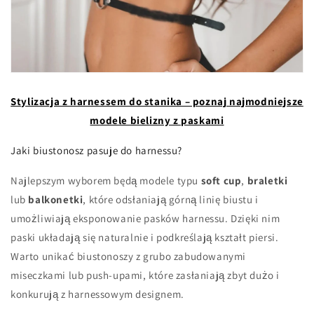
Stylizacja z harnessem do stanika – poznaj najmodniejsze
modele bielizny z paskami
Jaki biustonosz pasuje do harnessu?
Najlepszym wyborem będą modele typu
soft cup
,
braletki
lub
balkonetki
, które odsłaniają górną linię biustu i
umożliwiają eksponowanie pasków harnessu. Dzięki nim
paski układają się naturalnie i podkreślają kształt piersi.
Warto unikać biustonoszy z grubo zabudowanymi
miseczkami lub push-upami, które zasłaniają zbyt dużo i
konkurują z harnessowym designem.