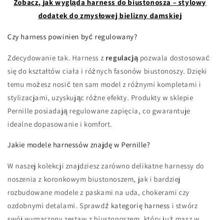
Zobacz, jak wygląda harness do biustonosza – stylowy
dodatek do zmysłowej bielizny damskiej
Czy harness powinien być regulowany?
Zdecydowanie tak. Harness z
regulacją
pozwala dostosować
się do kształtów ciała i różnych fasonów biustonoszy. Dzięki
temu możesz nosić ten sam model z różnymi kompletami i
stylizacjami, uzyskując różne efekty. Produkty w sklepie
Pernille posiadają regulowane zapięcia, co gwarantuje
idealne dopasowanie i komfort.
Jakie modele harnessów znajdę w Pernille?
W naszej kolekcji znajdziesz zarówno delikatne harnessy do
noszenia z koronkowym biustonoszem, jak i bardziej
rozbudowane modele z paskami na uda, chokerami czy
ozdobnymi detalami. Sprawdź
kategorię harness
i stwórz
swój wymarzony zestaw z biustonoszem, który już masz w